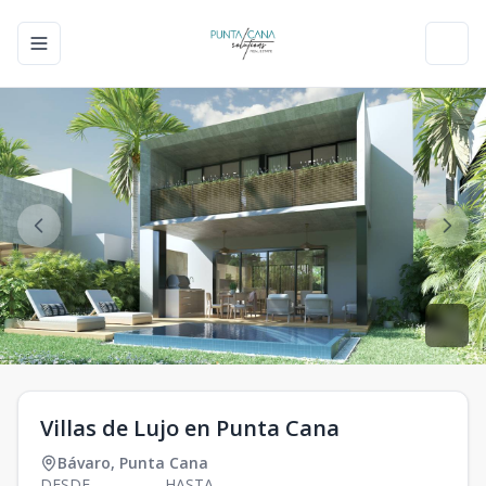
Toggle navigation menu
Toggl
Villas de Lujo en Punta Cana
Bávaro
,
Punta Cana
DESDE
HASTA