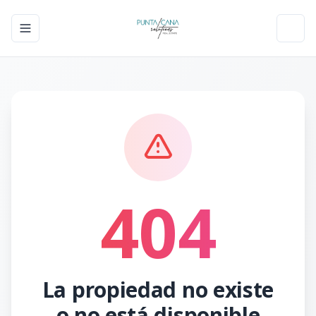
Toggle navigation menu
Toggl
404
La propiedad no existe
o no está disponible