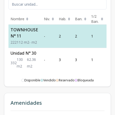
1/2
Nombre
Niv.
Hab.
Ban.
Est.
Ban.
TOWNHOUSE
N° 11
-
2
2
1
2
2
2
2
112
m2
-
m2
Unidad N° 30
130
62.36
-
3
3
1
2
3
3
2
m2
m2
Disponible
Vendido
Reservado
Bloqueada
Amenidades