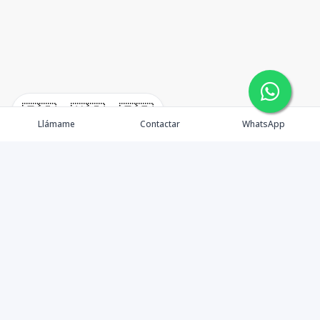
🇪🇸
🇺🇸
🇫🇷
Llámame
Contactar
WhatsApp
Real Estate en Punta Cana
Propiedades
Nosotros
Agentes