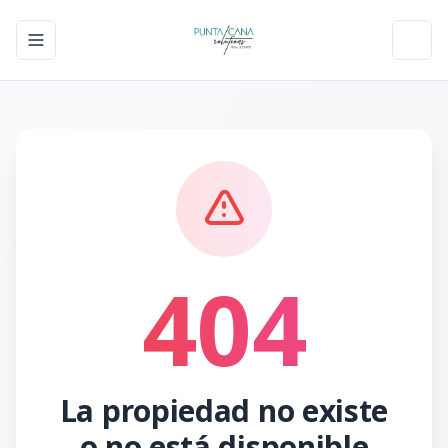
Toggle navigation menu
Toggl
404
La propiedad no existe
o no está disponible