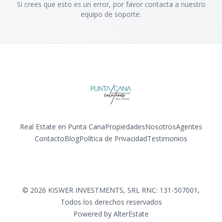
Si crees que esto es un error, por favor contacta a nuestro
equipo de soporte.
Real Estate en Punta Cana
Propiedades
Nosotros
Agentes
Contacto
Blog
Política de Privacidad
Testimonios
Facebook
Instagram
LinkedIn
YouTube
©
2026
KISWER INVESTMENTS, SRL RNC: 131-507001
,
Todos los derechos reservados
Powered by
AlterEstate