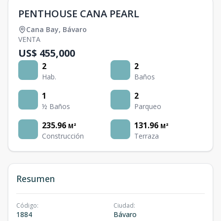
PENTHOUSE CANA PEARL
Cana Bay
,
Bávaro
VENTA
US$ 455,000
2
2
Hab.
Baños
1
2
½ Baños
Parqueo
235.96
131.96
M²
M²
Construcción
Terraza
Resumen
Código
:
Ciudad
:
1884
Bávaro