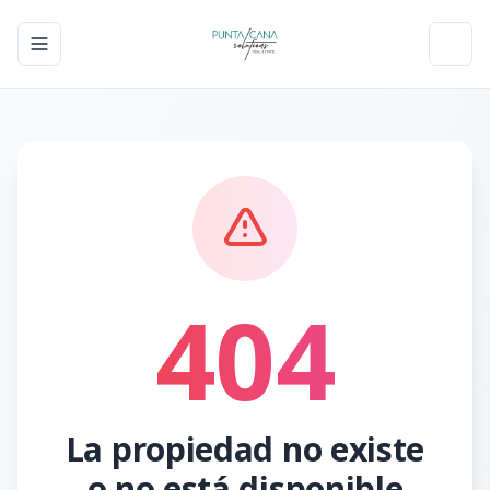
Toggle navigation menu
Toggl
404
La propiedad no existe
o no está disponible