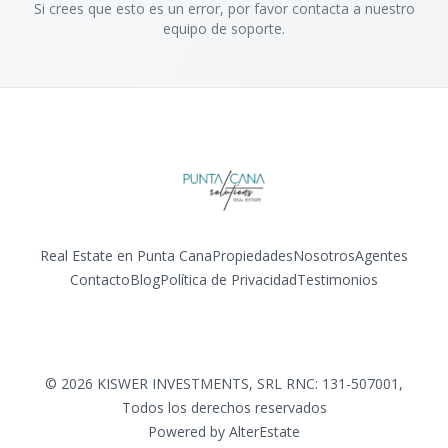
Si crees que esto es un error, por favor contacta a nuestro
equipo de soporte.
Real Estate en Punta Cana
Propiedades
Nosotros
Agentes
Contacto
Blog
Política de Privacidad
Testimonios
Facebook
Instagram
LinkedIn
YouTube
©
2026
KISWER INVESTMENTS, SRL RNC: 131-507001
,
Todos los derechos reservados
Powered by
AlterEstate