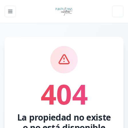
Toggle navigation menu
Toggl
404
La propiedad no existe
o no está disponible