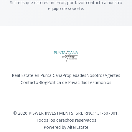
Si crees que esto es un error, por favor contacta a nuestro
equipo de soporte.
Real Estate en Punta Cana
Propiedades
Nosotros
Agentes
Contacto
Blog
Política de Privacidad
Testimonios
Facebook
Instagram
LinkedIn
YouTube
©
2026
KISWER INVESTMENTS, SRL RNC: 131-507001
,
Todos los derechos reservados
Powered by
AlterEstate