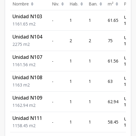
Nombre
Niv.
Hab.
Ban.
m²
Preci
Unidad N103
US$
-
1
1
61.65
142,7
1
1
61.65
m2
Unidad N104
US$
-
2
2
75
176,6
2
2
75
m2
Unidad N107
US$
-
1
1
61.56
144,8
1
1
61.56
m2
Unidad N108
US$
-
1
1
63
146,9
1
1
63
m2
Unidad N109
US$
-
1
1
62.94
147,9
1
1
62.94
m2
Unidad N111
US$
-
1
1
58.45
137,8
1
1
58.45
m2