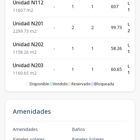
Unidad N112
US$
-
1
1
607
142,8
1
1
607
m2
Unidad N201
US$
-
2
2
99.73
235,6
2
2
99.73
m2
Unidad N202
US$
-
1
1
58.26
140,2
1
1
58.26
m2
Unidad N203
US$
-
1
1
60.65
145,7
1
1
60.65
m2
Disponible
Vendido
Reservado
Bloqueada
Unidad N204
US$
-
2
2
756
180,1
2
2
756
m2
Unidad N207
US$
Amenidades
-
1
1
61.56
147,8
1
1
61.56
m2
Unidad N208
US$
Amenidades
Baños
-
1
1
625
150,0
1
1
625
m2
Paneles solares
Paneles Solares