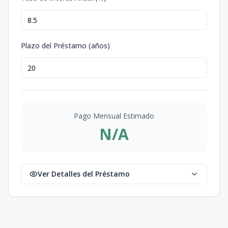
160,5
1
1
62.94
m2
Unidad N510
US$
-
3
2
72
318,2
3
2
72
m2
Plazo del Préstamo (años)
Unidad N511
US$
-
1
1
58.45
149,5
1
1
58.45
m2
Unidad N512
US$
-
1
1
607
155,0
1
1
607
m2
Pago Mensual Estimado
N/A
Ver Detalles del Préstamo