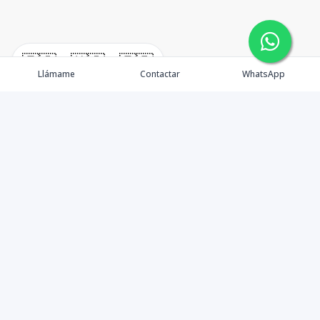
🇪🇸
🇺🇸
🇫🇷
Llámame
Contactar
WhatsApp
Real Estate en Punta Cana
Propiedades
Nosotros
Agentes
Contacto
Blog
Política de Privacidad
Testimonios