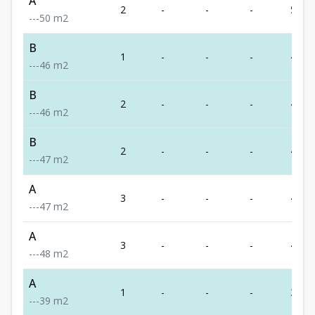
A
2
-
-
-
50
-
-
-
50
m2
B
1
-
-
-
46
-
-
-
46
m2
B
2
-
-
-
46
-
-
-
46
m2
B
2
-
-
-
47
-
-
-
47
m2
A
3
-
-
-
47
-
-
-
47
m2
A
3
-
-
-
48
-
-
-
48
m2
A
1
-
-
-
39
-
-
-
39
m2