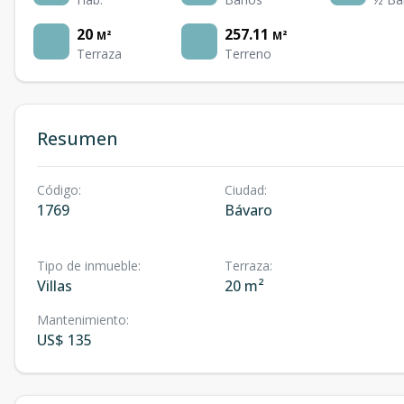
20
257.11
M²
M²
Terraza
Terreno
Resumen
Código
:
Ciudad
:
1769
Bávaro
Tipo de inmueble
:
Terraza
:
Villas
20 m²
Mantenimiento
:
US$ 135