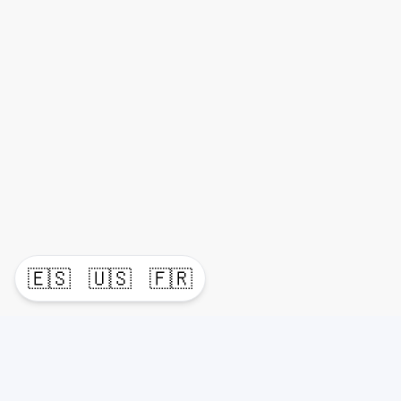
🇪🇸
🇺🇸
🇫🇷