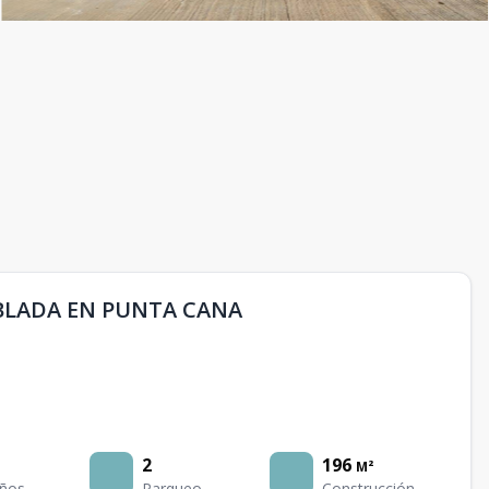
LADA EN PUNTA CANA
2
196
M²
ños
Parqueo
Construcción