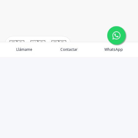
🇪🇸
🇺🇸
🇫🇷
Llámame
Contactar
WhatsApp
Real Estate en Punta Cana
Propiedades
Nosotros
Agentes