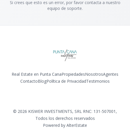
Si crees que esto es un error, por favor contacta a nuestro
equipo de soporte.
Real Estate en Punta Cana
Propiedades
Nosotros
Agentes
Contacto
Blog
Política de Privacidad
Testimonios
Facebook
Instagram
LinkedIn
YouTube
©
2026
KISWER INVESTMENTS, SRL RNC: 131-507001
,
Todos los derechos reservados
Powered by
AlterEstate