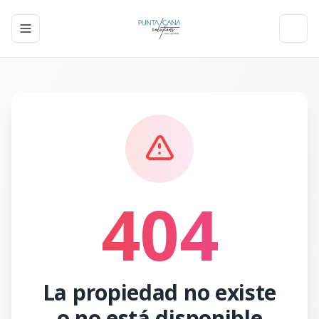
Toggle navigation menu
Toggl
404
La propiedad no existe
o no está disponible