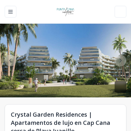
Toggle navigation menu
Toggl
Crystal Garden Residences |
Apartamentos de lujo en Cap Cana
cerca de Playa Juanillo