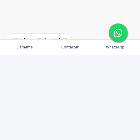
🇪🇸
🇺🇸
🇫🇷
Llámame
Contactar
WhatsApp
Real Estate en Punta Cana
Propiedades
Nosotros
Agentes