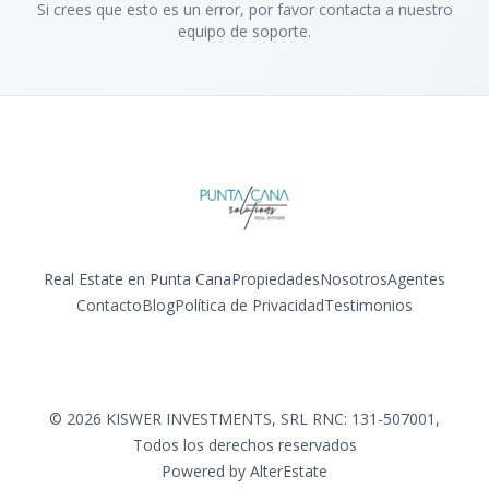
Si crees que esto es un error, por favor contacta a nuestro
equipo de soporte.
Real Estate en Punta Cana
Propiedades
Nosotros
Agentes
Contacto
Blog
Política de Privacidad
Testimonios
Facebook
Instagram
LinkedIn
YouTube
©
2026
KISWER INVESTMENTS, SRL RNC: 131-507001
,
Todos los derechos reservados
Powered by
AlterEstate