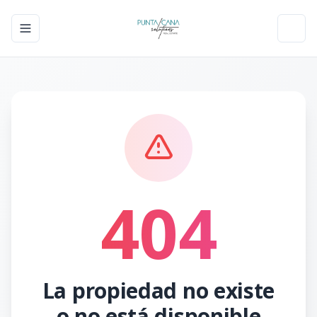
Toggle navigation menu
Toggl
404
La propiedad no existe
o no está disponible