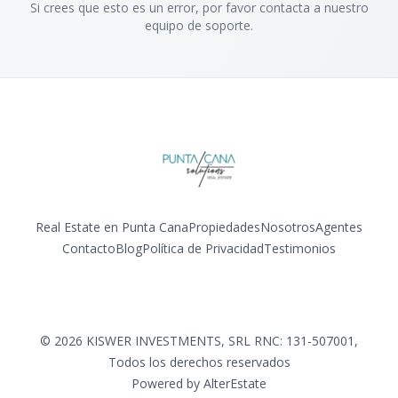
Si crees que esto es un error, por favor contacta a nuestro
equipo de soporte.
Real Estate en Punta Cana
Propiedades
Nosotros
Agentes
Contacto
Blog
Política de Privacidad
Testimonios
Facebook
Instagram
LinkedIn
YouTube
©
2026
KISWER INVESTMENTS, SRL RNC: 131-507001
,
Todos los derechos reservados
Powered by
AlterEstate