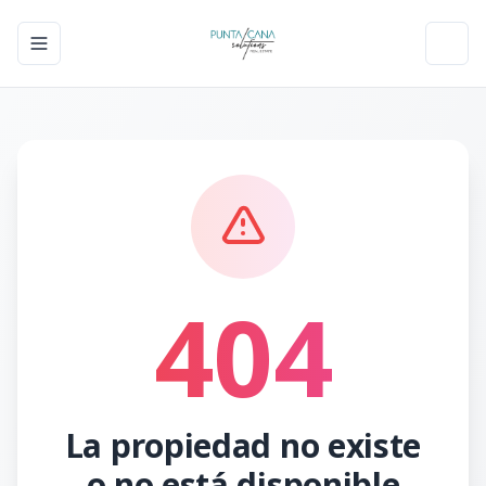
Toggle navigation menu
Toggl
404
La propiedad no existe
o no está disponible