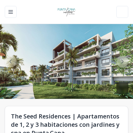
Toggle navigation menu
Toggl
The Seed Residences | Apartamentos
de 1, 2 y 3 habitaciones con jardines y
spa en Punta Cana