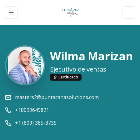
Toggle navigation menu
Toggl
Wilma Marizan
Ejecutivo de ventas
Certificado
masters2@puntacanasolutions.com
+18099649821
+1 (809) 385-3735