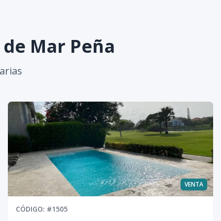
s de
Mar Peña
arias
VENTA
CÓDIGO
: #
1505