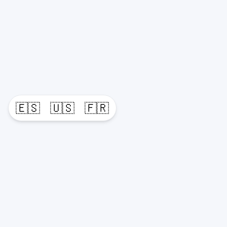
🇪🇸
🇺🇸
🇫🇷