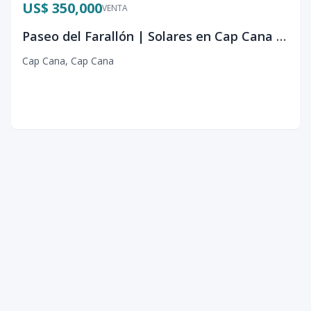
US$ 350,000
VENTA
Paseo del Farallón | Solares en Cap Cana con acceso a playa, Punta Cana - RD
Cap Cana
,
Cap Cana