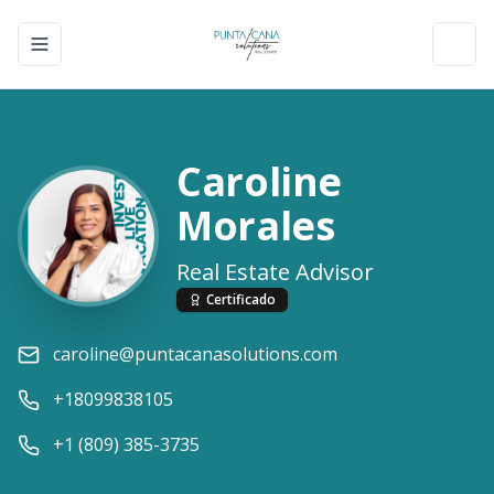
Toggle navigation menu
Toggl
Caroline
Morales
Real Estate Advisor
Certificado
caroline@puntacanasolutions.com
+18099838105
+1 (809) 385-3735