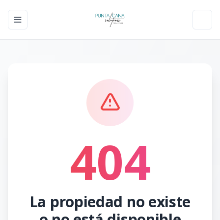
Toggle navigation menu
Toggl
404
La propiedad no existe
o no está disponible