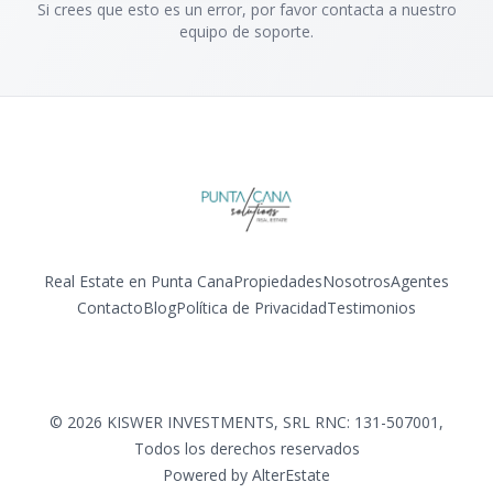
Si crees que esto es un error, por favor contacta a nuestro
equipo de soporte.
Real Estate en Punta Cana
Propiedades
Nosotros
Agentes
Contacto
Blog
Política de Privacidad
Testimonios
Facebook
Instagram
LinkedIn
YouTube
©
2026
KISWER INVESTMENTS, SRL RNC: 131-507001
,
Todos los derechos reservados
Powered by
AlterEstate